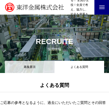
る！ 全員が主
役！全員で考
え、協力し、
社会を発展さ
せよう！ 次工
会社案内
程はお客様と
考え、常に次
BUSINESS
の工程・お客
様に満足して
RECRUITE
もらえるよう
採用情報
な仕事をしよ
採用情報
う。
NEWS
INTERVIEW
COMPANY
PRIVACY POLICY
募集要項
よくある質問
よくある質問
ご応募の参考となるように、過去にいただいたご質問とその回答